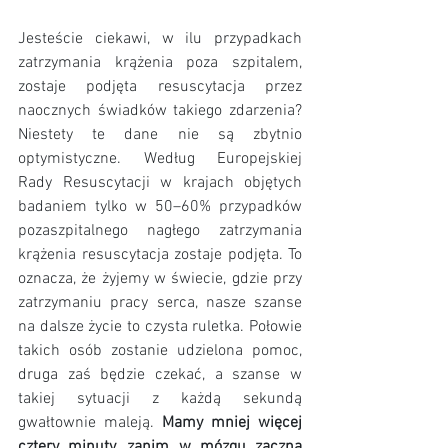
Jesteście ciekawi, w ilu przypadkach 
zatrzymania krążenia poza szpitalem, 
zostaje podjęta resuscytacja przez 
naocznych świadków takiego zdarzenia? 
Niestety te dane nie są zbytnio 
optymistyczne. Według Europejskiej 
Rady Resuscytacji w krajach objętych 
badaniem tylko w 50–60% przypadków 
pozaszpitalnego nagłego zatrzymania 
krążenia resuscytacja zostaje podjęta. To 
oznacza, że żyjemy w świecie, gdzie przy 
zatrzymaniu pracy serca, nasze szanse 
na dalsze życie to czysta ruletka. Połowie 
takich osób zostanie udzielona pomoc, 
druga zaś będzie czekać, a szanse w 
takiej sytuacji z każdą sekundą 
gwałtownie maleją. 
Mamy mniej więcej 
cztery minuty, zanim w mózgu zaczną 