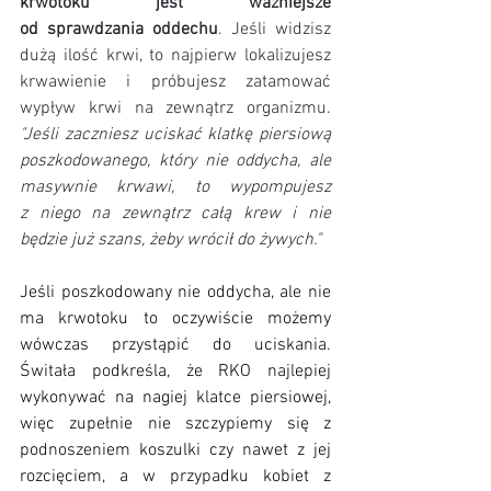
krwotoku jest ważniejsze 
od sprawdzania oddechu
. Jeśli widzisz 
dużą ilość krwi, to najpierw lokalizujesz 
krwawienie i próbujesz zatamować 
wypływ krwi na zewnątrz organizmu. 
"Jeśli zaczniesz uciskać klatkę piersiową 
poszkodowanego, który nie oddycha, ale 
masywnie krwawi, to wypompujesz 
z niego na zewnątrz całą krew i nie 
będzie już szans, żeby wrócił do żywych."
Jeśli poszkodowany nie oddycha, ale nie 
ma krwotoku to oczywiście możemy 
wówczas przystąpić do uciskania. 
Świtała podkreśla, że RKO najlepiej 
wykonywać na nagiej klatce piersiowej, 
więc zupełnie nie szczypiemy się z 
podnoszeniem koszulki czy nawet z jej 
rozcięciem, a w przypadku kobiet z 