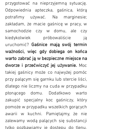
przygotować na nieprzyjemną sytuację. 
Odpowiednia apteczka, gaśnica, którą 
potrafimy używać. Na marginesie; 
zakładam, że macie gaśnicę w pracy, w 
samochodzie czy w domu, ale czy 
kiedykolwiek próbowaliście ją 
uruchomić? 
Gaśnice mają swój termin 
ważności, więc gdy dobiega on końca 
warto zabrać ją w bezpieczne miejsce na 
dworze i przećwiczyć jej używanie.
 Moc 
takiej gaśnicy może co najwyżej pomóc 
przy palącym się garnku lub stercie liści, 
dlatego nie liczmy na cuda w przypadku 
płonącego domu. Dodatkowo warto 
zakupić specjalny koc gaśniczy, który 
pomoże w przypadku wszelkich gorących 
awarii w kuchni. Pamiętajmy, że nie 
zalewamy wodą palących się substancji 
tylko pozbawiamy je dostępu do tlenu. 