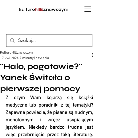
kulturo
NIE
znawczyni
KulturoNIEznawczyni
17 kwi 2024
7 minut(y) czytania
"Halo, pogotowie?"
Yanek Świtała o
pierwszej pomocy
Z czym Wam kojarzą się książki 
medyczne lub poradniki z tej tematyki? 
Zapewne powiecie, że pisane są nudnym, 
monotonnym i wręcz usypiającym 
językiem. Niekiedy bardzo trudne jest 
więc przebrnięcie przez taką literaturę. 