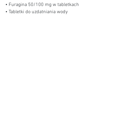
• Furagina 50/100 mg w tabletkach 
• Tabletki do uzdatniania wody 
• Xylometazolina, krople do nosa 
• Maści na bóle kostno-stawowe, np. 
z Ketoprofenem 
• Sól fizjologiczna do inhalacji 
Jeśli masz małe dzieci, do rozważenia: 
• Paracetamol 125/250 mg w czopkach 
• Paracetamol w syropie 
• Ibuprofen w syropie
Środki opatrunkowe: 
• Gaza 1 m² (4 sztuki) 
• Gaza 0,5 m² (4 sztuki) 
• Gaziki jałowe 5 × 5 cm (1 opakowanie) 
• Bandaż dziany 5 cm (4 sztuki) 
• Bandaż elastyczny 10 cm (4 sztuki) 
• Bandaż elastyczny 15 cm (2 sztuki) 