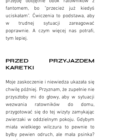
przejdę obojętnie obok ratowników z 
fantomem, bo "przecież już kiedyś 
uciskałam". Ćwiczenia to podstawa, aby 
w trudnej sytuacji zareagować 
poprawnie. A czym więcej nas potrafi, 
tym lepiej.
PRZED PRZYJAZDEM 
KARETKI
Moje zaskoczenie i niewiedza ukazała się 
chwilę później. Przyznam, że zupełnie nie 
przyszłoby mi do głowy, aby w sytuacji 
wezwania ratowników do domu, 
przygotować się do tej wizyty zamykając 
zwierzaki w oddzielnym pokoju. Gdybym 
miała wielkiego wilczura to pewnie to 
byłby pewien odruch, ale mała psinka? 