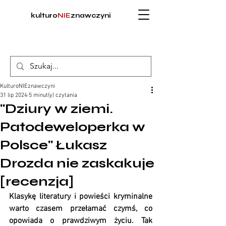
kulturo
NIE
znawczyni
KulturoNIEznawczyni
31 lip 2024
5 minut(y) czytania
"Dziury w ziemi.
Patodeweloperka w
Polsce" Łukasz
Drozda nie zaskakuje
[recenzja]
Klasykę literatury i powieści kryminalne 
warto czasem przełamać czymś, co 
opowiada o prawdziwym życiu. Tak 