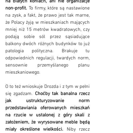
na białych koniach, ani nie organizacje 
non-profit. 
To firmy, które są nastawione 
na zysk, a fakt, że prawo jest tak marne, 
że Polacy żyją w mieszkaniach mających 
mniej niż 15 metrów kwadratowych, czy 
podają sobie sól przez sąsiadujące 
balkony dwóch różnych budynków to już 
patologia polityczna. Brakuje tu 
odpowiednich regulacji, twardych norm, 
sensownie przemyślanego planu 
mieszkaniowego. 
O to też wnioskuje Drozda i z tym w pełni 
się zgadzam. 
Choćby tak banalna rzecz 
jak ustrukturyzowanie norm 
przedstawiania oferowanych mieszkań 
na rzucie w ustalonej z góry skali z 
założeniem, że wyrysowane meble będą 
miały określone wielkości. 
Niby rzecz 