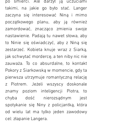
po śmierci. Ale darzył ją uczuciami 
takimi, na jakie go było stać. Langer 
zaczyna się interesować Niną i mimo 
początkowego planu, aby ją również 
zamordować, znacząco zmienia swoje 
nastawienie. Padają tu nawet słowa, aby 
to Ninie się oświadczyć, aby z Niną się 
zestarzeć. Kobieta knuje wraz z Siarką, 
jak schwytać mordercę, a ten niby nic nie 
zauważa. To co absurdalne, to kontakt 
Pokory z Siarkowską w momencie, gdy ta 
pierwsza utrzymuje romantyczną relację 
z Piotrem. Jeżeli wszyscy doskonale 
znamy poziom inteligencji Piotra, to 
chyba dość nierozsądnym jest 
spotykanie się Niny z policjantką, która 
od wielu lat ma tylko jeden zawodowy 
cel: złapanie Langera. 