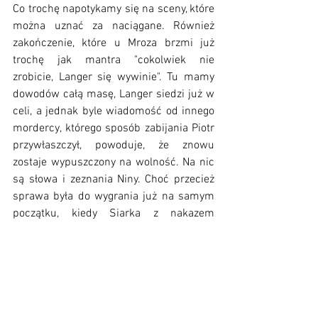
Co trochę napotykamy się na sceny, które 
można uznać za naciągane. Również 
zakończenie, które u Mroza brzmi już 
trochę jak mantra "cokolwiek nie 
zrobicie, Langer się wywinie". Tu mamy 
dowodów całą masę, Langer siedzi już w 
celi, a jednak byle wiadomość od innego 
mordercy, którego sposób zabijania Piotr 
przywłaszczył, powoduje, że znowu 
zostaje wypuszczony na wolność. Na nic 
są słowa i zeznania Niny. Choć przecież 
sprawa była do wygrania już na samym 
początku, kiedy Siarka z nakazem 
wparowała do apartamentu Piotra, gdzie 
znajdowała się Pokora i okaleczone, 
otumanione Ukrainki. Nina je znalazła i 
zamiast zawołać śledczych, aby złapać 
Langera na gorącym uczynku, uznała, że 
takie dowody mogą nie wystarczyć i 