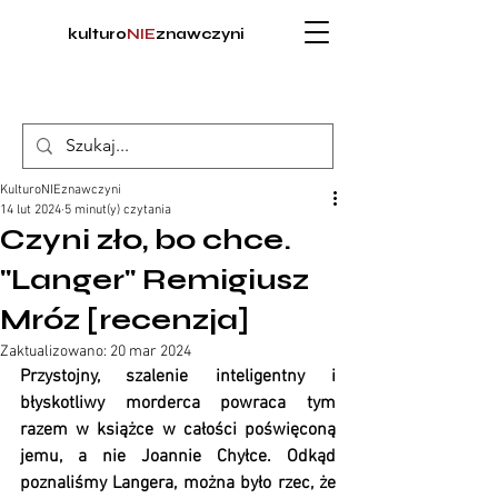
kulturo
NIE
znawczyni
KulturoNIEznawczyni
14 lut 2024
5 minut(y) czytania
Czyni zło, bo chce.
"Langer" Remigiusz
Mróz [recenzja]
Zaktualizowano:
20 mar 2024
Przystojny, szalenie inteligentny i 
błyskotliwy morderca powraca tym 
razem w książce w całości poświęconą 
jemu, a nie Joannie Chyłce. Odkąd 
poznaliśmy Langera, można było rzec, że 