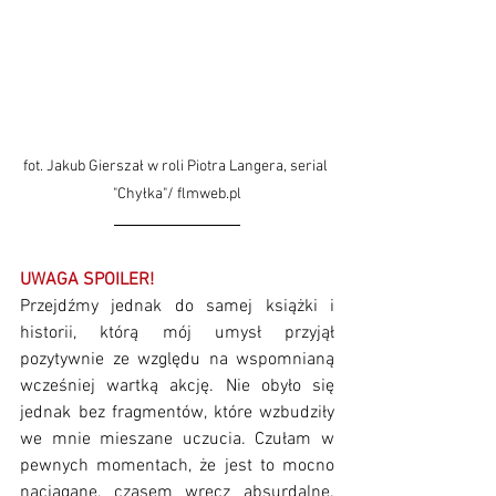
fot. Jakub Gierszał w roli Piotra Langera, serial 
"Chyłka"/
 flmweb.pl
UWAGA SPOILER! 
Przejdźmy jednak do samej książki i 
historii, którą mój umysł przyjął 
pozytywnie ze względu na wspomnianą 
wcześniej wartką akcję. Nie obyło się 
jednak bez fragmentów, które wzbudziły 
we mnie mieszane uczucia. Czułam w 
pewnych momentach, że jest to mocno 
naciągane, czasem wręcz absurdalne. 