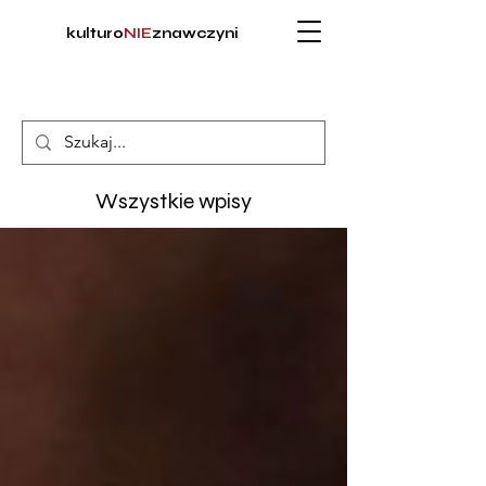
kulturo
NIE
znawczyni
Wszystkie wpisy