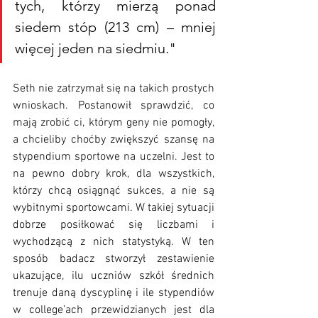
tych, którzy mierzą ponad 
siedem stóp (213 cm) – mniej 
więcej jeden na siedmiu."
Seth nie zatrzymał się na takich prostych 
wnioskach. Postanowił sprawdzić, co 
mają zrobić ci, którym geny nie pomogły, 
a chcieliby choćby zwiększyć szansę na 
stypendium sportowe na uczelni. Jest to 
na pewno dobry k
rok, dla wszystkich, 
którzy chcą osiągnąć sukces, a nie są 
wybitnymi sportowcami. W takiej sytuacji 
dobrze posiłkować się liczbami i 
wychodzącą z nich statystyką. W ten 
sposób badacz stworzył zestawienie 
ukazujące, il
u uczniów szkół średnich 
trenuje daną dyscyplinę i ile stypendiów 
w college’ach przewidzianych jest dla 