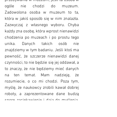
ogóle nie chodzi do muzeum. 
Zadowolona osoba w muzeum to ta, 
która w jakiś sposób się w nim znalazła. 
Zazwyczaj z własnego wyboru. Chyba 
każdy zna osobę, która wprost nienawidzi 
chodzenia po muzeach i po prostu tego 
unika. Danych takich osób nie 
znajdziemy w tym badaniu. Jeśli ktoś ma 
pewność, że szczerze nienawidzi danej 
czynności, to nie będzie się jej oddawał, a 
to znaczy, że nie będziemy mieć danych 
na ten temat. Mam nadzieję, że 
rozumiecie, o co mi chodzi. Poza tym, 
myślę, że naukowcy zrobili kawał dobrej 
roboty, a zaprezentowane dane budzą 
spore zaciekawienie i dają do myślenia. 
Główny wniosek, który można z nich 
wyciągnąć to to, że przewartościowujemy 