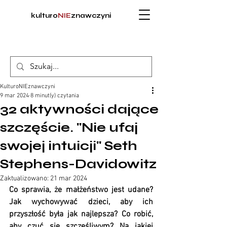
kulturo
NIE
znawczyni
KulturoNIEznawczyni
9 mar 2024
8 minut(y) czytania
32 aktywności dające
szczęście. "Nie ufaj
swojej intuicji" Seth
Stephens-Davidowitz
Zaktualizowano:
21 mar 2024
Co sprawia, że małżeństwo jest udane? 
Jak wychowywać dzieci, aby ich 
przyszłość była jak najlepsza? Co robić, 
aby czuć się szczęśliwym? Na jakiej 