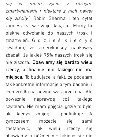
się w moim życiu z różnymi 
zmartwieniami i niektóre z nich nawet 
się ziściły”
. Robin Sharma i ten cytat 
zamieszcza w swojej książce. Mamy tu 
piękne odwołanie do naszych trosk i 
zmartwień. G d z i e ś, k i e d y ś 
czytałam, że amerykańscy naukowcy 
zbadali, że jakieś 95% naszych trosk się 
nie ziszcza. 
Obawiamy się bardzo wielu 
rzeczy, a finalnie nic takiego nie ma 
miejsca. 
To budujące, a fakt, że podałam 
tak konkretne informacje o tym badaniu i 
jego źródło na pewno was przekona. Ale 
poważnie, naprawdę coś takiego 
czytałam. Nie mam pojęcia, gdzie to było, 
ale kiedyś znajdę i podlinkuję. A 
tymczasem możecie się sami 
zastanowić, jak wielu rzeczy się 
obawiamy, a później nic takiego się nie 