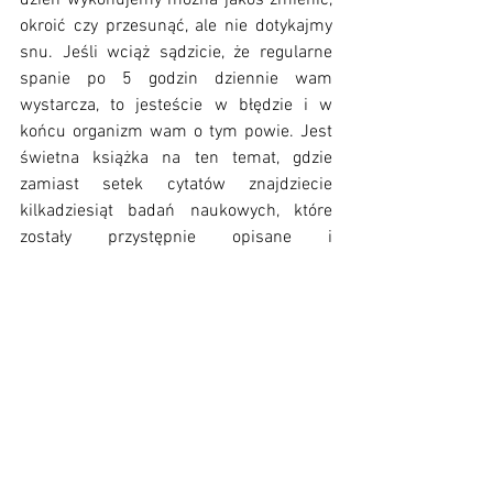
dzień wykonujemy można jakoś zmienić, 
okroić czy przesunąć, ale nie dotykajmy 
snu. Jeśli wciąż sądzicie, że regularne 
spanie po 5 godzin dziennie wam 
wystarcza, to jesteście w błędzie i w 
końcu organizm wam o tym powie. Jest 
świetna książka na ten temat, gdzie 
zamiast setek cytatów znajdziecie 
kilkadziesiąt badań naukowych, które 
zostały przystępnie opisane i 
zanalizowane. Nawet nie będę przytaczać 
przemyśleń Robina Sharmy na ten temat, 
żeby nie promować takiego podejścia. 
Jak będziecie czytać "Kto zapłacze nad 
twoim grobem" to po prostu uważajcie 
na lekcje poświęcone snu. 
W zamian za 
to polecam pozycję "Dlaczego śpimy" dra 
Matthew Walkera. 