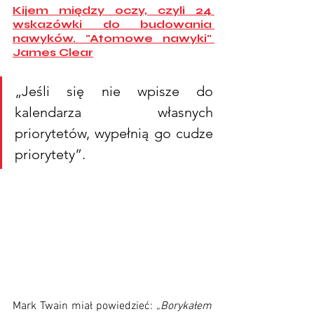
Kijem między oczy, czyli 24 
wskazówki do budowania 
nawyków. "Atomowe nawyki" 
James Clear
„Jeśli się nie wpisze do 
kalendarza własnych 
priorytetów, wypełnią go cudze 
priorytety”.
Mark Twain miał powiedzieć: 
„Borykałem 