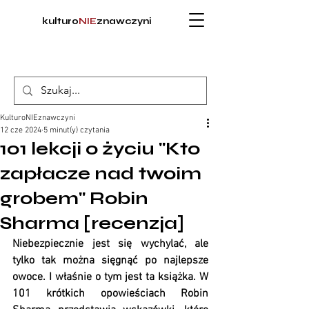
kulturo
NIE
znawczyni
KulturoNIEznawczyni
12 cze 2024
5 minut(y) czytania
101 lekcji o życiu "Kto
zapłacze nad twoim
grobem" Robin
Sharma [recenzja]
Niebezpiecznie jest się wychylać, ale 
tylko tak można sięgnąć po najlepsze 
owoce. I właśnie o tym jest ta książka. W 
101 krótkich opowieściach Robin 