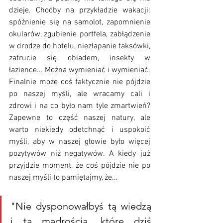
dzieje. Choćby na przykładzie wakacji: 
spóźnienie się na samolot, zapomnienie 
okularów, zgubienie portfela, zabłądzenie 
w drodze do hotelu, niezłapanie taksówki, 
zatrucie się obiadem, insekty w 
łazience... Można wymieniać i wymieniać. 
Finalnie może coś faktycznie nie pójdzie 
po naszej myśli, ale wracamy cali i 
zdrowi i na co było nam tyle zmartwień? 
Zapewne to część naszej natury, ale 
warto niekiedy odetchnąć i uspokoić 
myśli, aby w naszej głowie było więcej 
pozytywów niż negatywów. A kiedy już 
przyjdzie moment, że coś pójdzie nie po 
naszej myśli to pamiętajmy, że...
"Nie dysponowałbyś tą wiedzą 
i tą mądrością, które dziś 