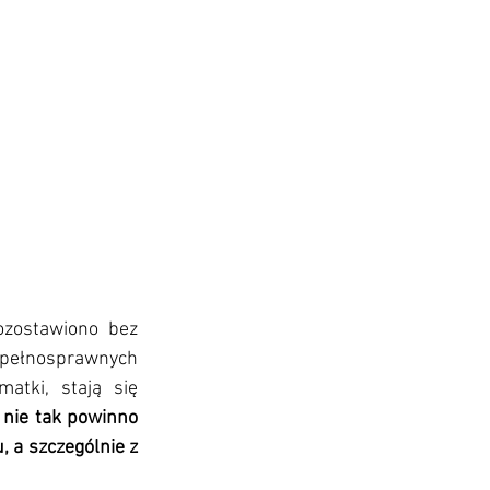
ozostawiono bez 
epełnosprawnych 
atki, stają się 
 nie tak powinno 
, a szczególnie z 