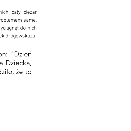
ch cały ciężar 
problemem same. 
ciągnął do nich 
iek drogowskazu.
on: "Dzień 
 Dziecka, 
iło, że to 