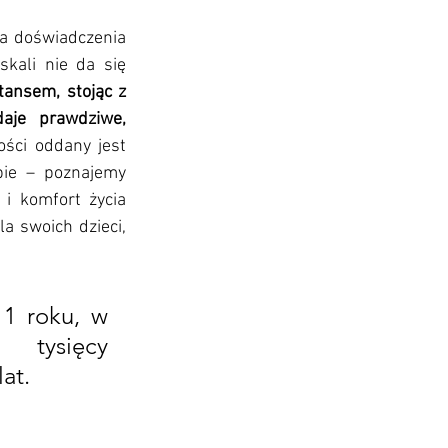
a doświadczenia 
kali nie da się 
tansem, stojąc z 
aje prawdziwe, 
ści oddany jest 
ie – poznajemy 
i komfort życia 
 swoich dzieci, 
 roku, w 
tysięcy 
at.