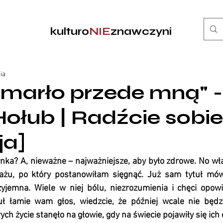
kulturo
NIE
znawczyni
ia
marło przede mną" -
ołub | Radźcie sobi
ja]
nka? A, nieważne – najważniejsze, aby było zdrowe. No wła
ażu, po który postanowiłam sięgnąć. Już sam tytuł mówi,
zyjemna. Wiele w niej bólu, niezrozumienia i chęci opowi
ytuł łamie wam głos, wiedzcie, że później wcale nie będzie
ych życie stanęło na głowie, gdy na świecie pojawiły się ich 