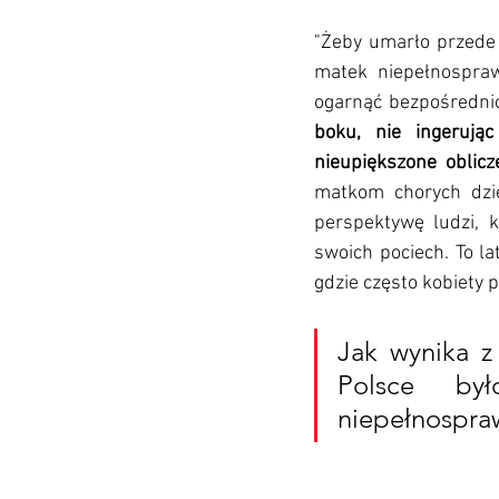
"Żeby umarło przede 
matek niepełnosprawn
ogarnąć bezpośrednio
boku, nie ingerując
nieupiększone oblicze
matkom chorych dzie
perspektywę ludzi, k
swoich pociech. To l
gdzie często kobiety 
Jak wynika 
Polsce był
niepełnospraw