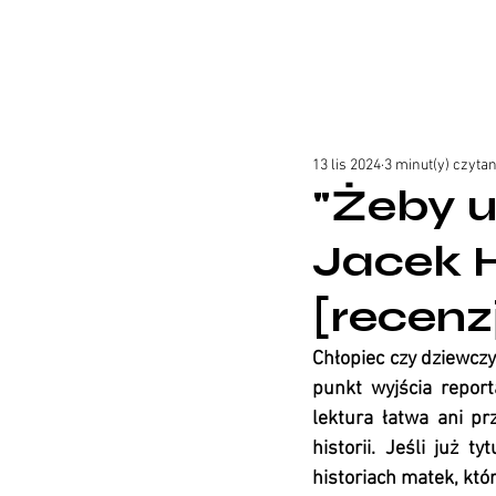
13 lis 2024
3 minut(y) czytan
"Żeby u
Jacek H
[recenz
Chłopiec czy dziewczy
punkt wyjścia report
lektura łatwa ani pr
historii. Jeśli już t
historiach matek, któr