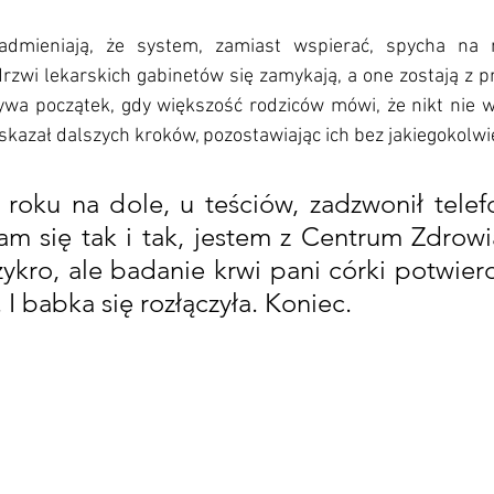
admieniają, że system, zamiast wspierać, spycha na ni
drzwi lekarskich gabinetów się zamykają, a one zostają z 
ywa początek, gdy większość rodziców mówi, że nikt nie wy
skazał dalszych kroków, pozostawiając ich bez jakiegokolw
 roku na dole, u teściów, zadzwonił telef
m się tak i tak, jestem z Centrum Zdrowia
ykro, ale badanie krwi pani córki potwierdz
 I babka się rozłączyła. Koniec.