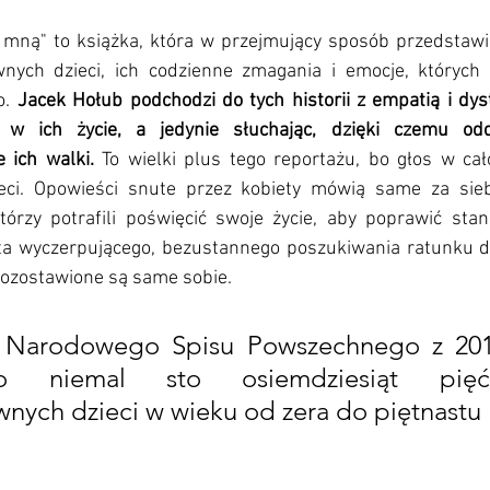
mną" to książka, która w przejmujący sposób przedstawi
ych dzieci, ich codzienne zmagania i emocje, których s
. 
Jacek Hołub podchodzi do tych historii z empatią i dys
 w ich życie, a jedynie słuchając, dzięki czemu odd
 ich walki.
 To wielki plus tego reportażu, bo głos w cało
ci. Opowieści snute przez kobiety mówią same za sieb
tórzy potrafili poświęcić swoje życie, aby poprawić stan 
ata wyczerpującego, bezustannego poszukiwania ratunku dla
pozostawione są same sobie.
z Narodowego Spisu Powszechnego z 2011
o niemal sto osiemdziesiąt pięć 
nych dzieci w wieku od zera do piętnastu l