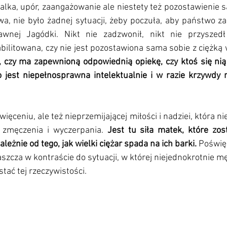
lka, upór, zaangażowanie ale niestety też pozostawienie 
a, nie było żadnej sytuacji, żeby poczuła, aby państwo za
wnej Jagódki. Nikt nie zadzwonił, nikt nie przyszedł 
, czy ma zapewnioną odpowiednią opiekę, czy ktoś się nią 
 jest niepełnosprawna intelektualnie i w razie krzywdy n
więceniu, ale też nieprzemijającej miłości i nadziei, która n
o zmęczenia i wyczerpania. 
Jest tu siła matek, które zost
ależnie od tego, jak wielki ciężar spada na ich barki. 
Poświęc
aszcza w kontraście do sytuacji, w której niejednokrotnie mę
stać tej rzeczywistości. 