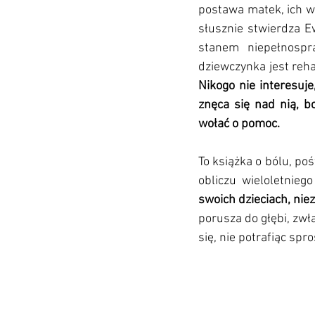
postawa matek, ich wa
słusznie stwierdza Ew
stanem niepełnospra
Nikogo nie interesuje
znęca się nad nią, bo
wołać o pomoc.
To książka o bólu, poś
obliczu wieloletnieg
swoich dzieciach, niez
porusza do głębi, zwł
się, nie potrafiąc spro