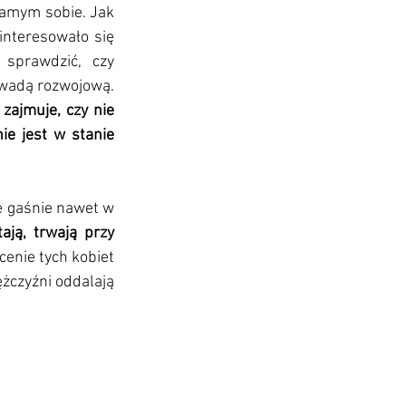
samym sobie. Jak 
interesowało się 
sprawdzić, czy 
dziewczynka jest rehabilitowana, czy nie jest pozostawiona sama sobie z ciężką wadą rozwojową. 
zajmuje, czy nie 
ie jest w stanie 
ie gaśnie nawet w 
ają, trwają przy 
enie tych kobiet 
żczyźni oddalają 