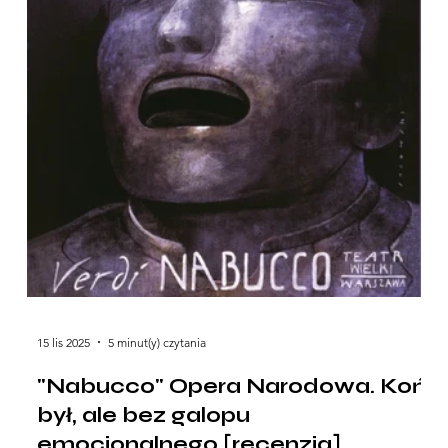
15 lis 2025
5 minut(y) czytania
"Nabucco" Opera Narodowa. Koń
był, ale bez galopu
emocjonalnego [recenzja]