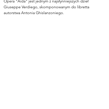
Opera "Aida" jest jednym z najsłynniejszych dzieł
Giuseppe Verdiego, skomponowanym do libretta
autorstwa Antonia Ghislanzoniego.
łówna
e wpisy
pera
e sztuki
ra
t
aca