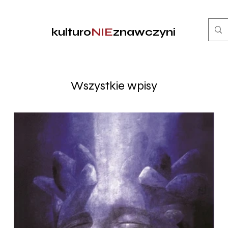
kulturo
NIE
znawczyni
Wszystkie wpisy