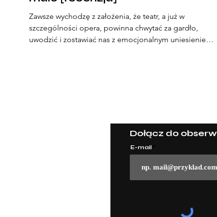
Zawsze wychodzę z założenia, że teatr, a już w
szczególności opera, powinna chwytać za gardło,
uwodzić i zostawiać nas z emocjonalnym uniesieniem.
Niestety, moja relacja z Operą Narodową ostatnio byw
z lekka szorstka. I choć „Traviata” z librettem opartym
na kultowej "Damie kameliowej" Dumasa (syna)
zapowiadała się jako pewniak do zachwytów, to
finalnie... znowu coś mi tu nie zagrało.
© 2022 Powered and secured by
Wix
Dołącz do obserw
E-mail