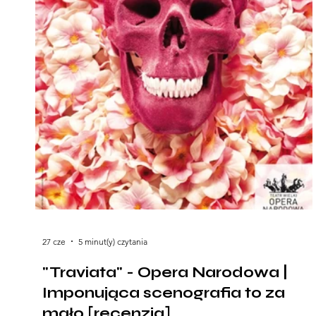
27 cze
5 minut(y) czytania
"Traviata" - Opera Narodowa |
Imponująca scenografia to za
mało [recenzja]