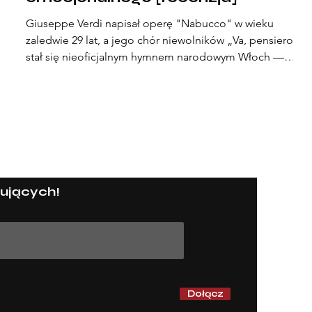
Giuseppe Verdi napisał operę "Nabucco" w wieku
zaledwie 29 lat, a jego chór niewolników „Va, pensiero”
stał się nieoficjalnym hymnem narodowym Włoch —
a
pieśnią tęsknoty za wolnością i tożsamością. Dziś,
niemal dwa stulecia później, ta sama historia wciąż
przedstawiana jest w monumentalnej przestrzeni Opery
Narodowej. Pozostająca w repertuarze od 1992 roku, a
jej warszawska premiera miała miejsce w 1854 roku.
kulturoNIEznawczyni
Strona g
ujących!
Wszystki
Teatr i o
Obejrzan
Literatu
Muzyka
String ar
O mnie
Dołącz
Kontakt
Współpr