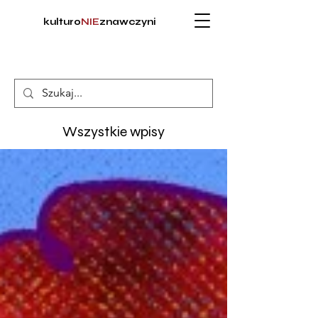
kulturo
NIE
znawczyni
Wszystkie wpisy