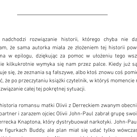
dchodzi rozwiązanie historii, którego chyba nie da 
am, że sama autorka miała ze złożeniem tej historii pow
a w epilogu, dziękując za pomoc w ułożeniu tego wszy
ie kilkukrotnie wymyka się nam przez palce. Kiedy już s
uje się, że zeznania są fałszywe, albo ktoś znowu coś pom
ć, że po przeczytaniu książki czytelnik, w któryś momencie m
iązanie całej tej pokrętnej sytuacji. 
to historia romansu matki Olivii z Derreckiem zwanym obecni
partner i zarazem ojciec Olivii John-Paul zabrał grupę swo
rrecka Knaptona, który dystrybuował narkotyki. John-Paul 
w figurkach Buddy, ale plan miał się udać tylko wówczas,