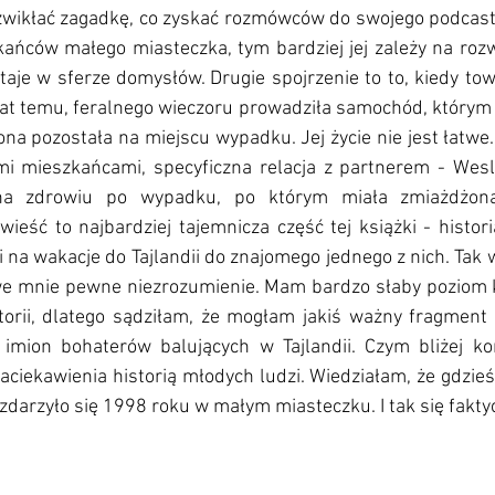
ozwikłać zagadkę, co zyskać rozmówców do swojego podcast
ańców małego miasteczka, tym bardziej jej zależy na rozwi
taje w sferze domysłów. Drugie spojrzenie to to, kiedy towa
at temu, feralnego wieczoru prowadziła samochód, którym 
 ona pozostała na miejscu wypadku. Jej życie nie jest łatw
ymi mieszkańcami, specyficzna relacja z partnerem - Wesl
na zdrowiu po wypadku, po którym miała zmiażdżoną 
wieść to najbardziej tajemnicza część tej książki - histori
i na wakacje do Tajlandii do znajomego jednego z nich. Tak w
e mnie pewne niezrozumienie. Mam bardzo słaby poziom ko
storii, dlatego sądziłam, że mogłam jakiś ważny fragment 
 imion bohaterów balujących w Tajlandii. Czym bliżej koń
aciekawienia historią młodych ludzi. Wiedziałam, że gdzieś 
 zdarzyło się 1998 roku w małym miasteczku. I tak się faktyc