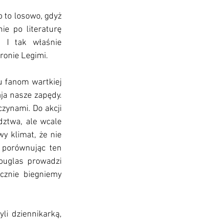
 to losowo, gdyż 
e po literaturę 
 I tak właśnie 
ronie Legimi. 
u fanom wartkiej 
ja nasze zapędy. 
zynami. Do akcji 
ztwa, ale wcale 
 klimat, że nie 
 porównując ten 
ouglas prowadzi 
cznie biegniemy 
i dziennikarką, 