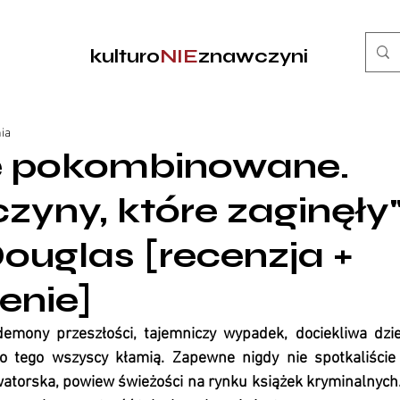
kulturo
NIE
znawczyni
nia
ie pokombinowane.
zyny, które zaginęły"
Douglas [recenzja +
enie]
emony przeszłości, tajemniczy wypadek, dociekliwa dzie
o tego wszyscy kłamią. Zapewne nigdy nie spotkaliście 
watorska, powiew świeżości na rynku książek kryminalnych.