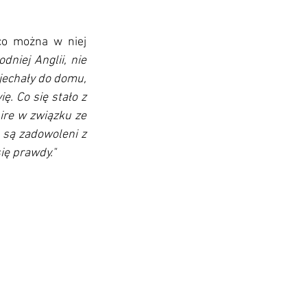
co można w niej 
iej Anglii, nie 
jechały do domu, 
ię.
 Co
 się stało z 
ire w związku ze 
 są zadowoleni z 
ię prawdy."