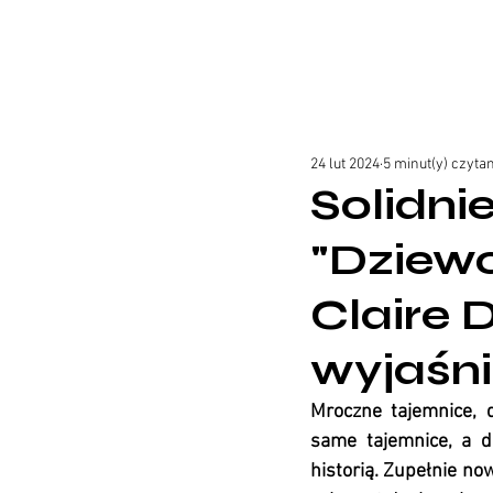
24 lut 2024
5 minut(y) czyta
Solidn
"Dziewc
Claire 
wyjaśni
Mroczne tajemnice, d
same tajemnice, a d
historią. Zupełnie no