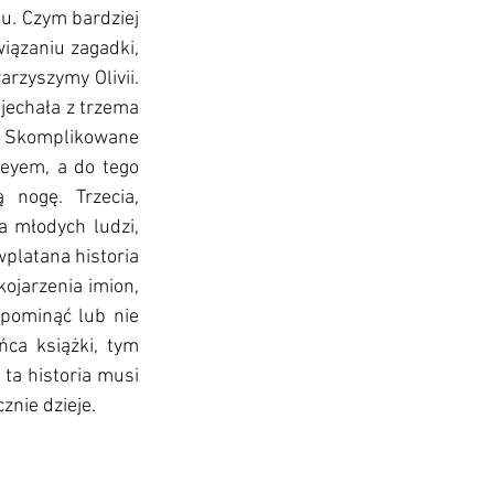
u. Czym bardziej 
ązaniu zagadki, 
rzyszymy Olivii. 
jechała z trzema 
e. Skomplikowane 
eyem, a do tego 
nogę. Trzecia, 
a młodych ludzi, 
platana historia 
jarzenia imion, 
pominąć lub nie 
ca książki, tym 
ta historia musi 
znie dzieje.