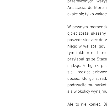
przemyconych wszyst
Anastacia, do której
okaże się tylko wakac
W pewnym momencie ma
ojciec został skazany
poszedł siedzieć do w
niego w walizce, gdy 
tym faktem na lotni
przyłapał go ze Stace
sądząc, że figurki po
się... rodzice dziewc
dociec, kto go zdrad
podrzuciła mu narkoty
się w okolicy wynajmu
Ale to nie koniec. O