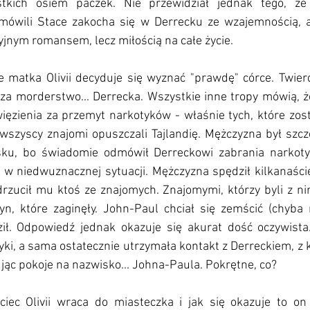
kich osiem paczek. Nie przewidział jednak tego, że 
 mówili Stace zakocha się w Derrecku ze wzajemnością, a 
yjnym romansem, lecz miłością na całe życie. 
tka Olivii decyduje się wyznać "prawdę" córce. Twierdzi
 za morderstwo... Derrecka. Wszystkie inne tropy mówią, 
ięzienia za przemyt narkotyków - właśnie tych, które zost
wszyscy znajomi opuszczali Tajlandię. Mężczyzna był szcz
sku, bo świadomie odmówił Derreckowi zabrania narkotyk
 w niedwuznacznej sytuacji. Mężczyzna spędził kilkanaście
drzucił mu ktoś ze znajomych. Znajomymi, którzy byli z ni
zyn, które zaginęły. John-Paul chciał się zemścić (chyba 
ził. Odpowiedź jednak okazuje się akurat dość oczywista. 
ki, a sama ostatecznie utrzymała kontakt z Derreckiem, z 
jąc pokoje na nazwisko... Johna-Paula. Pokrętne, co? 
jciec Olivii wraca do miasteczka i jak się okazuje to on 