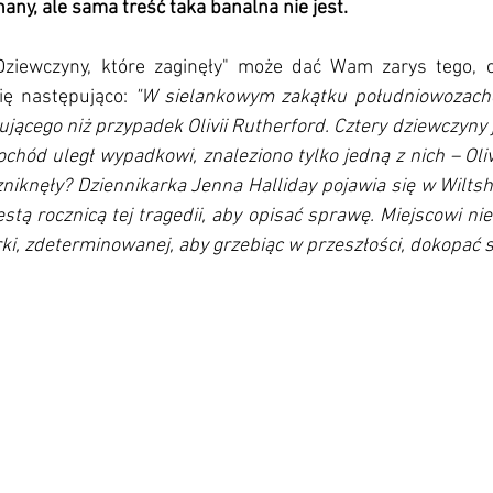
ny, ale sama treść taka banalna nie jest.
"Dziewczyny, które zaginęły" może dać Wam zarys tego, 
ię następująco: 
"W sielankowym zakątku południowozachodn
gującego niż przypadek Olivii Rutherford. Cztery dziewczyny 
ochód uległ wypadkowi, znaleziono tylko jedną z nich – Oliv
niknęły? Dziennikarka Jenna Halliday pojawia się w Wiltsh
estą rocznicą tej tragedii, aby opisać sprawę. Miejscowi nie
rki, zdeterminowanej, aby grzebiąc w przeszłości, dokopać s