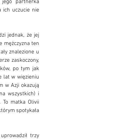
jego partnerka 
ich uczucie nie 
 jednak, że jej 
że mężczyzna ten 
ały znalezione u 
erze zaskoczony, 
ów, po tym jak 
 lat w więzieniu 
m w Azji okazują 
na wszystkich) i 
To matka Olivii 
którym spotykała 
uprowadził trzy 