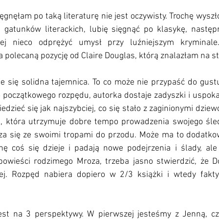
ęgnęłam po taką literaturę nie jest oczywisty. Trochę wyszło
 gatunków literackich, lubię sięgnąć po klasykę, następni
ej nieco odprężyć umysł przy luźniejszym kryminale.
polecaną pozycję od Claire Douglas, którą znalazłam na st
e się solidna tajemnica. To co może nie przypaść do gust
mo początkowego rozpędu, autorka dostaje zadyszki i uspoka
zieć się jak najszybciej, co się stało z zaginionymi dziewc
, która utrzymuje dobre tempo prowadzenia swojego śled
za się ze swoimi tropami do przodu. Może ma to dodatkowy
inę coś się dzieje i padają nowe podejrzenia i ślady, ale
owieści rodzimego Mroza, trzeba jasno stwierdzić, że D
ej. Rozpęd nabiera dopiero w 2/3 książki i wtedy fakty
est na 3 perspektywy. W pierwszej jesteśmy z Jenną, czyl