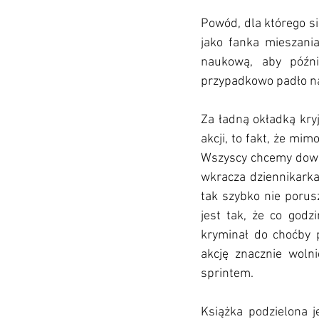
Powód, dla którego si
jako fanka mieszania
naukową, aby późni
przypadkowo padło na 
Za ładną okładką kryj
akcji, to fakt, że mi
Wszyscy chcemy dowied
wkracza dziennikarka
tak szybko nie porus
jest tak, że co godz
kryminał do choćby p
akcję znacznie wolni
sprintem. 
Książka podzielona j