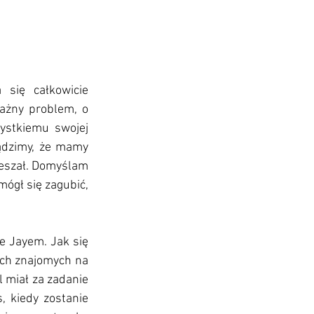
się całkowicie 
ażny problem, o 
stkiemu swojej 
ądzimy, że mamy 
ieszał. Domyślam 
ógł się zagubić, 
e Jayem. Jak się 
ich znajomych na 
miał za zadanie 
 kiedy zostanie 