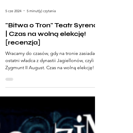
5 cze 2024
5 minut(y) czytania
"Bitwa o Tron" Teatr Syrena
| Czas na wolną elekcję!
[recenzja]
Wracamy do czasów, gdy na tronie zasiadał
ostatni władca z dynastii Jagiellonów, czyli
Zygmunt II August. Czas na wolną elekcję!