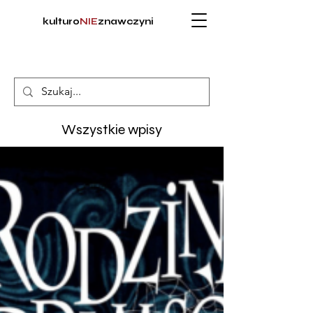
kulturo
NIE
znawczyni
Wszystkie wpisy