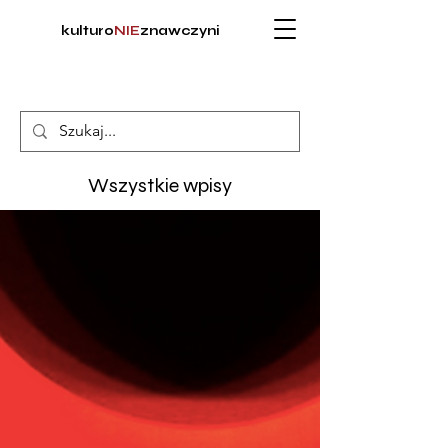
kulturo
NIE
znawczyni
Wszystkie wpisy