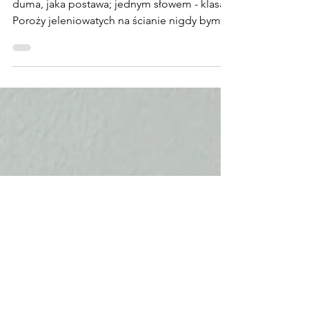
minimalistycznego
jelonkomościa? #stringart3
A cóż to za przystojny gentleman? Jaka
duma, jaka postawa; jednym słowem - klasa.
Poroży jeleniowatych na ścianie nigdy bym
nie zawiesiła.