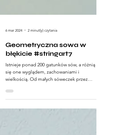
6 mar 2024
2 minut(y) czytania
Geometryczna sowa w
błękicie #stringart7
Istnieje ponad 200 gatunków sów, a różnią
się one wyglądem, zachowaniami i
wielkością. Od małych sóweczek przez
płomykówki, aż po...