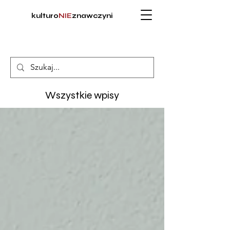
kulturo
NIE
znawczyni
Wszystkie wpisy