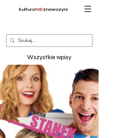
kulturo
NIE
znawczyni
Wszystkie wpisy