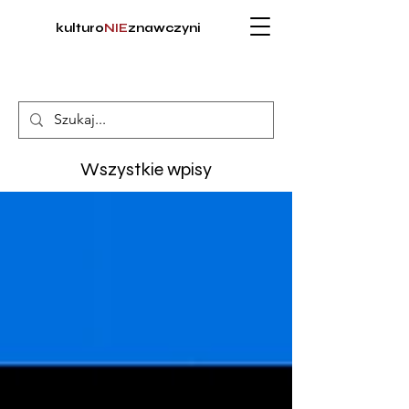
kulturo
NIE
znawczyni
Wszystkie wpisy