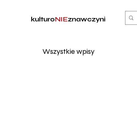
kulturo
NIE
znawczyni
Wszystkie wpisy