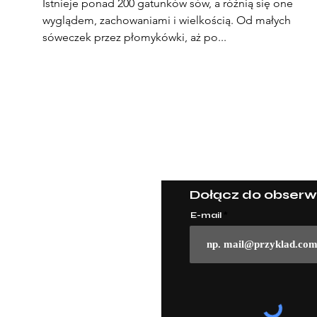
Istnieje ponad 200 gatunków sów, a różnią się one
wyglądem, zachowaniami i wielkością. Od małych
sóweczek przez płomykówki, aż po...
© 2022 Powered and secured by
Wix
Dołącz do obserw
E-mail