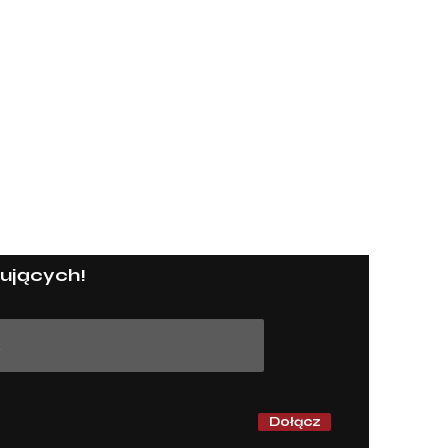
kulturoNIEznawczyni
Strona g
ujących!
Wszystki
Teatr i o
Obejrzan
Literatu
Muzyka
String ar
O mnie
Dołącz
Kontakt
Współpr