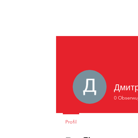
Дмитр
0
Obserwu
Profil