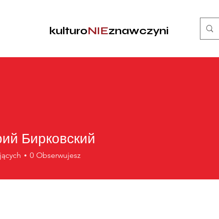
kulturo
NIE
znawczyni
ий Бирковский
jących
0
Obserwujesz