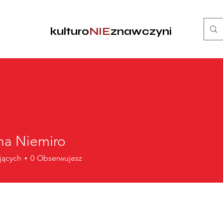
kulturo
NIE
znawczyni
na Niemiro
jących
0
Obserwujesz