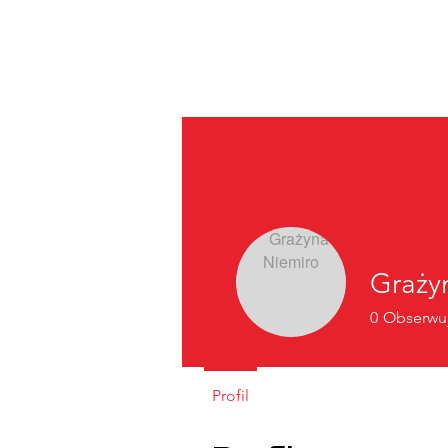
Graży
0
Obserwu
Profil