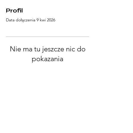
Profil
Data dołączenia 9 kwi 2026
Nie ma tu jeszcze nic do
pokazania
Gdy ten użytkownik doda informacje o
sobie, zobaczysz je tutaj.
© 2022 Powered and secured by
Wix
kulturoNIEznawczyni