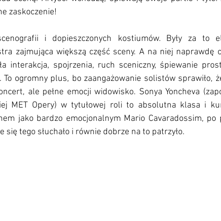
e zaskoczenie!
enografii i dopieszczonych kostiumów. Były za to ele
stra zajmująca większą część sceny. A na niej naprawdę c
a interakcja, spojrzenia, ruch sceniczny, śpiewanie prost
. To ogromny plus, bo zaangażowanie solistów sprawiło, że 
oncert, ale pełne emocji widowisko. Sonya Yoncheva (zap
iej MET Opery) w tytułowej roli to absolutna klasa i ku
em jako bardzo emocjonalnym Mario Cavaradossim, po pr
 się tego słuchało i równie dobrze na to patrzyło.