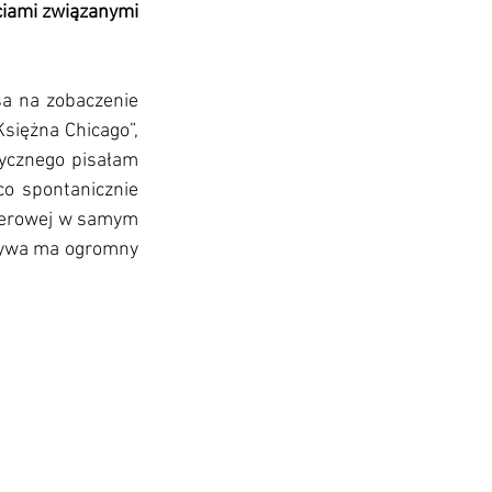
ciami związanymi 
a na zobaczenie 
siężna Chicago”, 
ycznego pisałam 
o spontanicznie 
operowej w samym 
atywa ma ogromny 