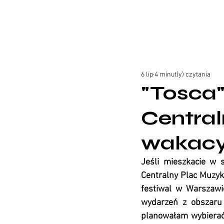
6 lip
4 minut(y) czytania
"Tosca
Central
wakacy
Jeśli mieszkacie w s
Centralny Plac Muzyk
festiwal w Warszawi
wydarzeń z obszaru 
planowałam wybierać s