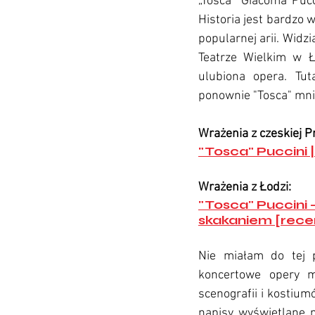
„Tosca” Giacoma Puc
Historia jest bardzo 
popularnej arii. Widz
Teatrze Wielkim w 
ulubiona opera. Tut
ponownie "Tosca" mni
Wrażenia z czeskiej Pr
"Tosca" Puccini 
Wrażenia z Łodzi:
"Tosca" Puccini 
skakaniem [rece
Nie miałam do tej p
koncertowe opery m
scenografii i kostium
napisy wyświetlane na