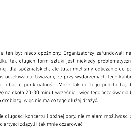
 a ten był nieco opóźniony. Organizatorzy zafundowali 
dku tak długich form sztuki jest niekiedy problematyczn
ncji dla spóźnialskich, ale tutaj mieliśmy odliczanie do po
 oczekiwania. Uważam, że przy wydarzeniach tego kalibru
iej dbać o punktualność. Może tak do tego podchodzę, b
 na około 20-30 minut wcześniej, więc tego oczekiwania b
o drobiazg, więc nie ma co tego dłużej drążyć. 
nie długości koncertu i późnej pory, nie miałam możliwości z
 artyści zdążyli i tak mnie oczarować. 