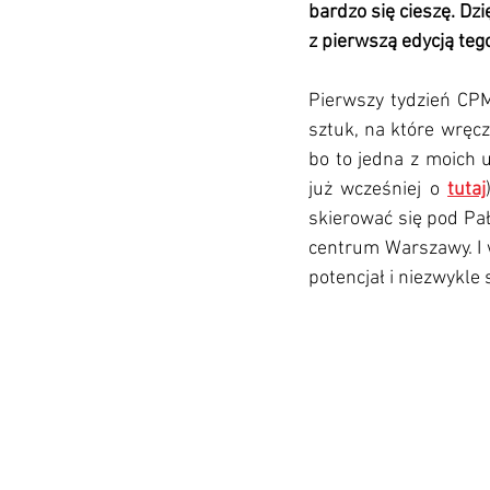
bardzo się cieszę. Dz
z pierwszą edycją teg
Pierwszy tydzień CPM
sztuk, na które wręcz
bo to jedna z moich 
już wcześniej o 
tutaj
skierować się pod Pał
centrum Warszawy. I w
potencjał i niezwykle s