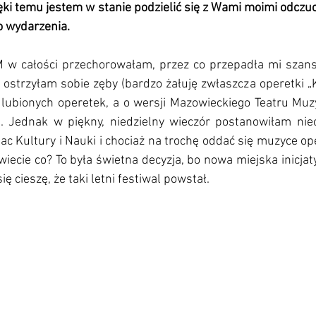
ięki temu jestem w stanie podzielić się z Wami moimi odczu
o wydarzenia.
 w całości przechorowałam, przez co przepadła mi szans
 ostrzyłam sobie zęby (bardzo żałuję zwłaszcza operetki „K
ulubionych operetek, a o wersji Mazowieckiego Teatru Muz
). Jednak w piękny, niedzielny wieczór postanowiłam niec
ac Kultury i Nauki i chociaż na trochę oddać się muzyce 
iecie co? To była świetna decyzja, bo nowa miejska inicj
ię cieszę, że taki letni festiwal powstał.