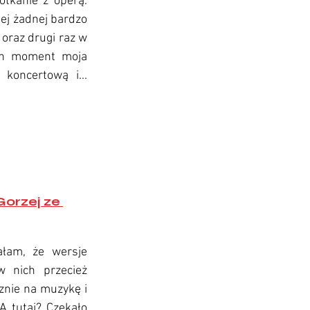
kanie z operą. 
ej żadnej bardzo 
oraz drugi raz w 
en moment moja 
oncertową i... 
Gorzej ze 
łam, że wersje 
 nich przecież 
znie na muzykę i 
A tutaj? Czekało 