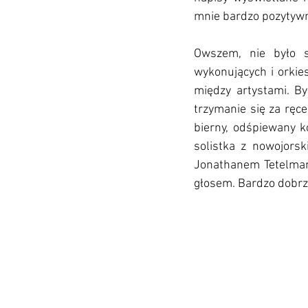
mnie bardzo pozytywn
Owszem, nie było sc
wykonujących i orkie
między artystami. Był
trzymanie się za ręce
bierny, odśpiewany k
solistka z nowojorsk
Jonathanem Tetelman
głosem. Bardzo dobrze