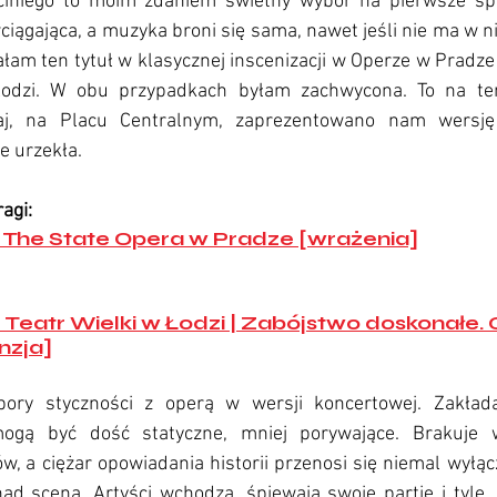
ciniego to moim zdaniem świetny wybór na pierwsze spot
wciągająca, a muzyka broni się sama, nawet jeśli nie ma w ni
iałam ten tytuł w klasycznej inscenizacji w Operze w Pradze 
Łodzi. W obu przypadkach byłam zachwycona. To na t
aj, na Placu Centralnym, zaprezentowano nam wersję k
e urzekła.
agi:
| The State Opera w Pradze [wrażenia]
- Teatr Wielki w Łodzi | Zabójstwo doskonałe. 
nzja]
ory styczności z operą w wersji koncertowej. Zakłada
ogą być dość statyczne, mniej porywające. Brakuje w
ów, a ciężar opowiadania historii przenosi się niemal wyłąc
d sceną. Artyści wchodzą, śpiewają swoje partie i tyle. 