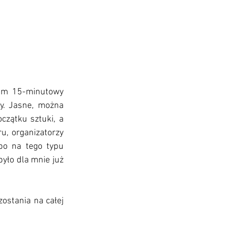
nam 15-minutowy 
y. Jasne, można 
czątku sztuki, a 
, organizatorzy 
o na tego typu 
yło dla mnie już 
ostania na całej 