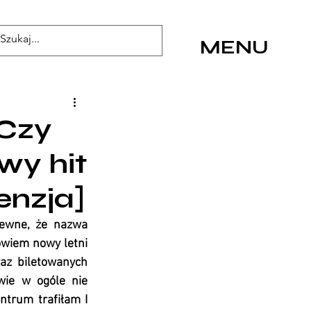
MENU
 Czy
wy hit
enzja]
pewne, że nazwa 
wiem nowy letni 
az biletowanych 
ie w ogóle nie 
ntrum trafiłam I 