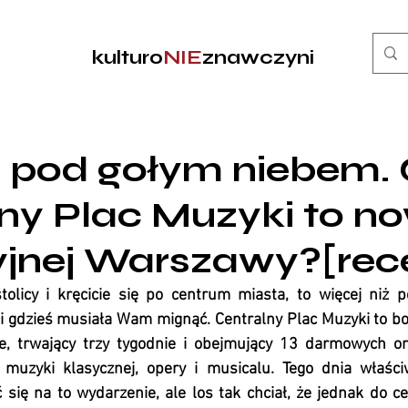
kulturo
NIE
znawczyni
" pod gołym niebem.
ny Plac Muzyki to no
jnej Warszawy?[rec
tolicy i kręcicie się po centrum miasta, to więcej niż 
i gdzieś musiała Wam mignąć. Centralny Plac Muzyki to bo
e, trwający trzy tygodnie i obejmujący 13 darmowych or
muzyki klasycznej, opery i musicalu. Tego dnia właściw
ię na to wydarzenie, ale los tak chciał, że jednak do ce