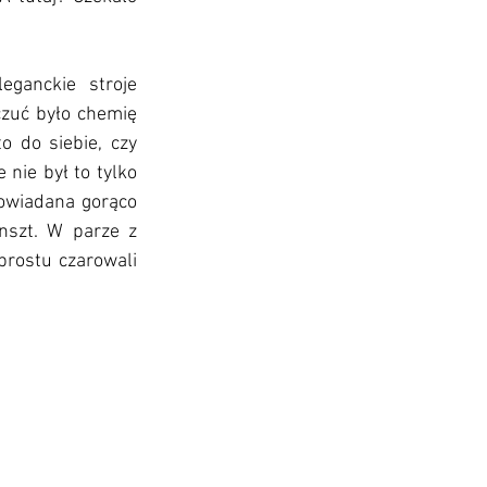
ganckie stroje 
zuć było chemię 
o do siebie, czy 
nie był to tylko 
owiadana gorąco 
nszt. W parze z 
ostu czarowali 