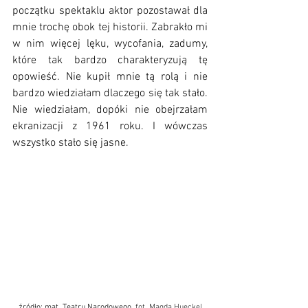
początku spektaklu aktor pozostawał dla 
mnie trochę obok tej historii. Zabrakło mi 
w nim więcej lęku, wycofania, zadumy, 
które tak bardzo charakteryzują tę 
opowieść. Nie kupił mnie tą rolą i nie 
bardzo wiedziałam dlaczego się tak stało. 
Nie wiedziałam, dopóki nie obejrzałam 
ekranizacji z 1961 roku. I wówczas 
wszystko stało się jasne. 
źródło: mat. Teatru Narodowego, 
fot. Magda Hueckel