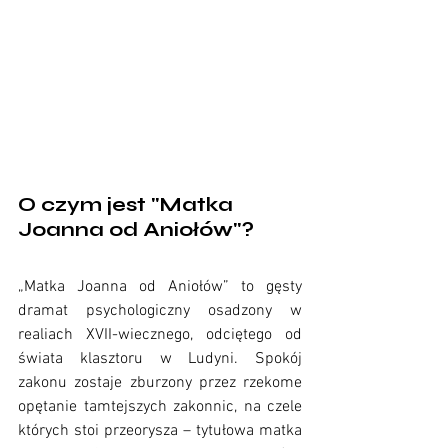
O czym jest "Matka 
Joanna od Aniołów"?
 Matka 
Joanna od Aniołów Teatr Narodowy recenzja
„Matka Joanna od Aniołów” to gęsty 
dramat psychologiczny osadzony w 
realiach XVII-wiecznego, odciętego od 
świata klasztoru w Ludyni. Spokój 
zakonu zostaje zburzony przez rzekome 
opętanie tamtejszych zakonnic, na czele 
których stoi przeorysza – tytułowa matka 