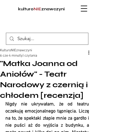
kulturo
NIE
znawczyni
KulturoNIEznawczyni
6 cze
4 minut(y) czytania
"Matka Joanna od
Aniołów" - Teatr
Narodowy z czernią i
chłodem [recenzja]
Nigdy nie ukrywałam, że od teatru 
oczekuję emocjonalnego tąpnięcia. Liczę 
na to, że spektakl złapie mnie za gardło i 
nie puści aż do wyjścia z budynku, a 