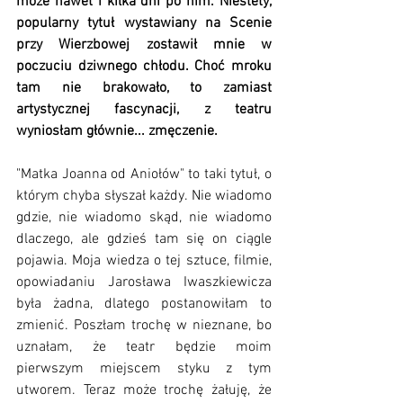
może nawet i kilka dni po nim. Niestety, 
popularny tytuł wystawiany na Scenie 
przy Wierzbowej zostawił mnie w 
poczuciu dziwnego chłodu. Choć mroku 
tam nie brakowało, to zamiast 
artystycznej fascynacji, z teatru 
wyniosłam głównie... zmęczenie.
"Matka Joanna od Aniołów" to taki tytuł, o 
którym chyba słyszał każdy. Nie wiadomo 
gdzie, nie wiadomo skąd, nie wiadomo 
dlaczego, ale gdzieś tam się on ciągle 
pojawia. Moja wiedza o tej sztuce, filmie, 
opowiadaniu Jarosława Iwaszkiewicza 
była żadna, dlatego postanowiłam to 
zmienić. Poszłam trochę w nieznane, bo 
uznałam, że teatr będzie moim 
pierwszym miejscem styku z tym 
utworem. Teraz może trochę żałuję, że 