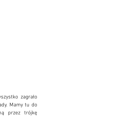
zystko zagrało 
sady. Mamy tu do 
ą przez trójkę 