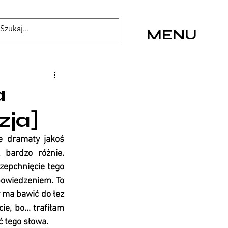
MENU
a
zja]
 dramaty jakoś 
bardzo różnie. 
zepchnięcie tego 
owiedzeniem. To 
 ma bawić do łez 
e, bo... trafiłam 
ć tego słowa.