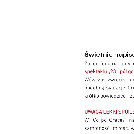
Świetnie napis
Za ten fenomenalny te
spektaklu „23 i pół go
Wówczas zwróciłam u
podobną sytuację. Cr
krótko powiedzieć - ż
UWAGA LEKKI SPOIL
W" Co po Grace?" na 
samotność, miłość, w