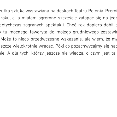
żutka sztuka wystawiana na deskach Teatru Polonia. Premi
oku, a ja miałam ogromne szczęście załapać się na jede
dotychczas zagranych spektakli. Choć rok dopiero dobił d
y tu mocnego faworyta do mojego grudniowego zestawien
 Może to nieco przedwczesne wskazanie, ale wiem, że my
eszcze wielokrotnie wracać. Póki co pozachwycajmy się na
ie. A dla tych, którzy jeszcze nie wiedzą, o czym jest ta 