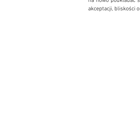
na nowo poukładać sw
akceptacji, bliskości o