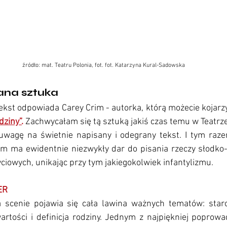
źródło: mat. Teatru Polonia, fot. 
fot. Katarzyna Kural-Sadowska
ana sztuka
kst odpowiada Carey Crim - autorka, którą możecie kojarzy
dziny”
.
 Zachwycałam się tą sztuką jakiś czas temu w Teatrz
wagę na świetnie napisany i odegrany tekst. I tym raz
im ma ewidentnie niezwykły dar do pisania rzeczy słodko-
yciowych, unikając przy tym jakiegokolwiek infantylizmu.
ER
scenie pojawia się cała lawina ważnych tematów: staroś
artości i definicja rodziny. Jednym z najpiękniej poprow