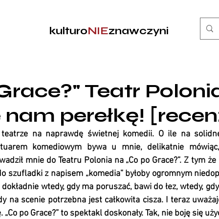
kulturo
NIE
znawczyni
Grace?" Teatr Poloni
 nam perełkę! [recen
eatrze na naprawdę świetnej komedii. O ile na solidne
rtuarem komediowym bywa u mnie, delikatnie mówiąc, 
wadził mnie do Teatru Polonia na „Co po Grace?”. Z tym że 
do szufladki z napisem „komedia” byłoby ogromnym niedop
 dokładnie wtedy, gdy ma poruszać, bawi do łez, wtedy, gdy
dy na scenie potrzebna jest całkowita cisza. I teraz uważajci
 „Co 
po Grace?” to spektakl doskonały. Tak, nie boję się uży