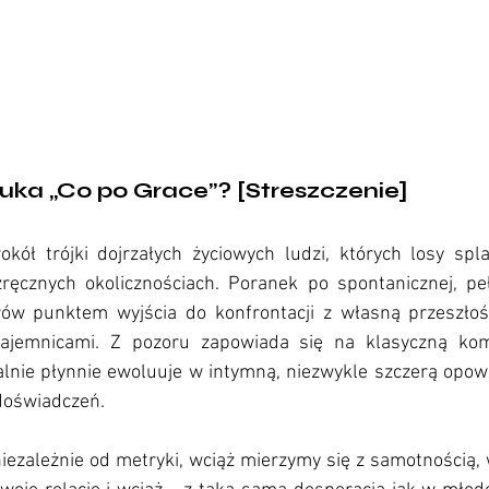
tuka „Co po Grace”? [Streszczenie] 
Co po Grace
okół trójki dojrzałych życiowych ludzi, których losy spla
zręcznych okolicznościach. Poranek po spontanicznej, peł
rów punktem wyjścia do konfrontacji z własną przeszłoś
ajemnicami. Z pozoru zapowiada się na klasyczną kom
nalnie płynnie ewoluuje w intymną, niezwykle szczerą opowi
oświadczeń. 
 niezależnie od metryki, wciąż mierzymy się z samotnością,