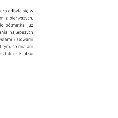
era odbyła się w 
n z pierwszych, 
o półmetka, już 
ia najlepszych 
ślami i słowami 
d tym, co miałam 
sztuka - krótkie 