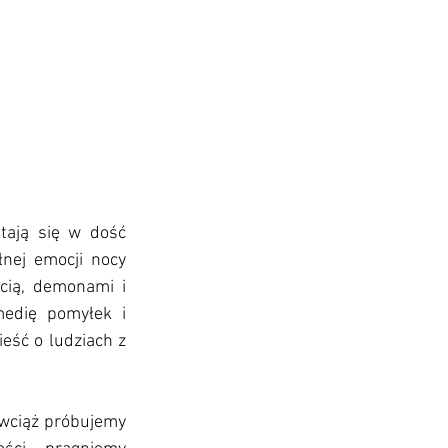
 Teatr Polonia 
tają się w dość 
nej emocji nocy 
cią, demonami i 
edię pomyłek i 
eść o ludziach z 
 wciąż próbujemy 