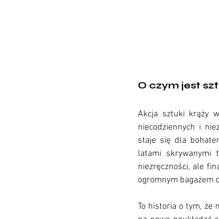
O czym jest sz
recenzja
Akcja sztuki krąży w
niecodziennych i nie
staje się dla bohate
latami skrywanymi t
niezręczności, ale fi
ogromnym bagażem d
To historia o tym, że