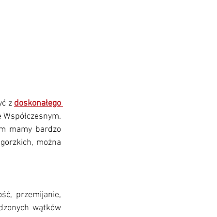
ć z 
doskonałego 
e Współczesnym. 
em mamy bardzo 
gorzkich, można 
ć, przemijanie, 
adzonych wątków 