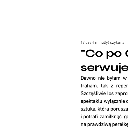
13 cze
4 minut(y) czytania
"Co po 
serwuje
Dawno nie byłam w t
trafiam, tak z repe
Szczęśliwie lo
s zapro
spektaklu wyłącznie 
sztuka, która porusza
i potrafi zamilknąć, g
na prawdziwą perełkę.