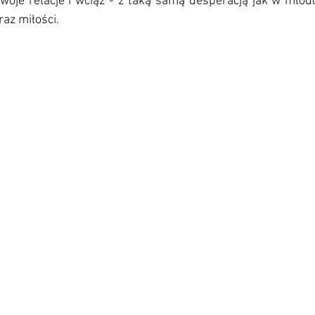
oje relacje i wciąż - z taką samą desperacją jak w młodo
raz miłości.