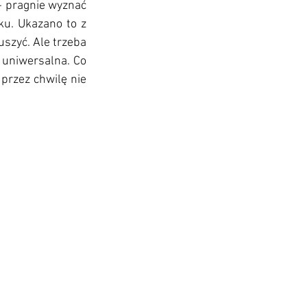
- pragnie wyznać 
ku. Ukazano to z 
szyć. Ale trzeba 
 uniwersalna. Co 
rzez chwilę nie 