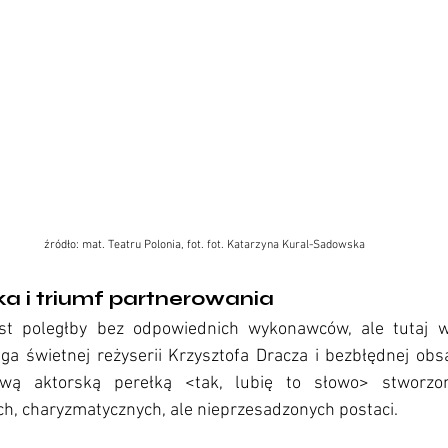
źródło: mat. Teatru Polonia, fot. 
fot. Katarzyna Kural-Sadowska
ka i triumf partnerowania
st poległby bez odpowiednich wykonawców, ale tutaj ws
uga świetnej reżyserii Krzysztofa Dracza i bezbłędnej ob
iwą aktorską perełką <tak, lubię to słowo> stworzon
ch, charyzmatycznych, ale nieprzesadzonych postaci.