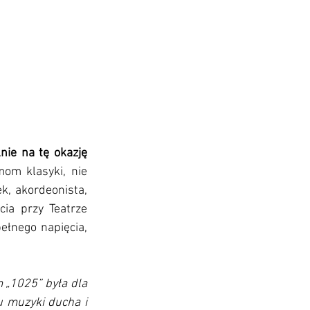
e na tę okazję 
om klasyki, nie 
k, akordeonista, 
ia przy Teatrze 
łnego napięcia, 
„1025” była dla 
 muzyki ducha i 