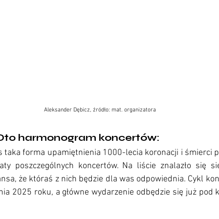
Aleksander Dębicz, źródło: mat. organizatora
tedr cykl koncertów na 1000-lecie
? Oto harmonogram koncertów:
s taka forma upamiętnienia 1000-lecia koronacji i śmierci po
aty poszczególnych koncertów. Na liście znalazło się sie
ansa, że któraś z nich będzie dla was odpowiednia. Cykl ko
nia 2025 roku, a główne wydarzenie odbędzie się już pod 