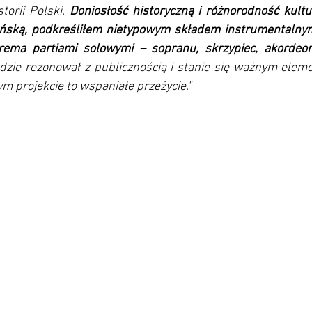
torii Polski. 
Doniosłość historyczną i różnorodność kultu
ńską, podkreśliłem nietypowym składem instrumentalnym:
erema partiami solowymi – sopranu, skrzypiec, akordeonu
ędzie rezonował z publicznością i stanie się ważnym ele
tym projekcie to wspaniałe przeżycie."