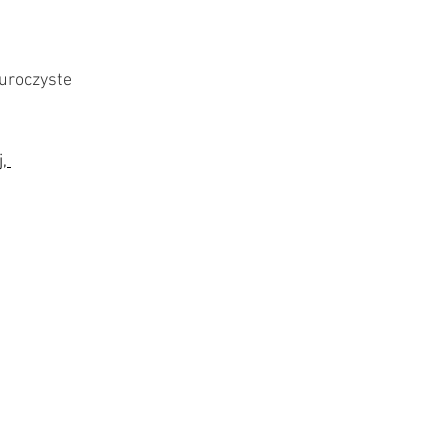
uroczyste 
j
, 