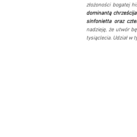
złożoności bogatej his
dominantą chrześcija
sinfonietta oraz czt
nadzieję, że utwór b
tysiąclecia. Udział w 