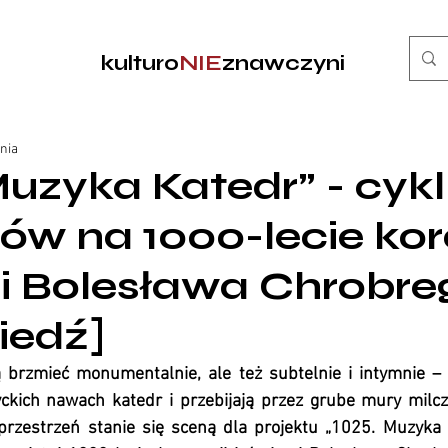
kulturo
NIE
znawczyni
ania
Muzyka Katedr” - cykl
ów na 1000-lecie kor
ci Bolesława Chrobre
iedź]
ą brzmieć monumentalnie, ale też subtelnie i intymnie – s
yckich nawach katedr i przebijają przez grube mury milc
przestrzeń stanie się sceną dla projektu „1025. Muzyka K