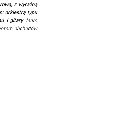
rową, z wyraźną 
 orkiestrą typu 
 i gitary. 
Mam 
mentem obchodów 