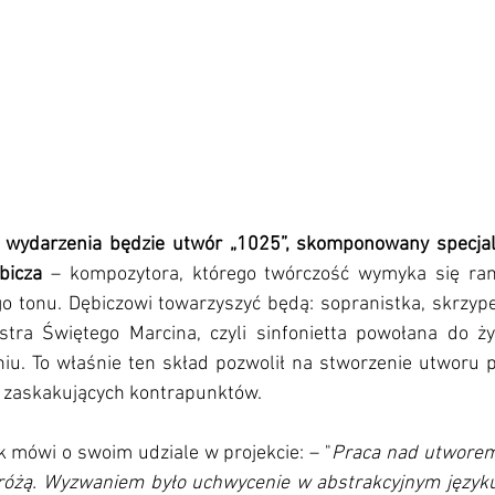
wydarzenia będzie utwór „1025”, skomponowany specjalni
bicza 
– kompozytora, którego twórczość wymyka się ram
go tonu. Dębiczowi towarzyszyć będą: sopranistka, skrzype
estra Świętego Marcina, czyli sinfonietta powołana do życ
. To właśnie ten skład pozwolił na stworzenie utworu pe
 zaskakujących kontrapunktów.
 mówi o swoim udziale w projekcie: – "
Praca nad utworem 
różą. Wyzwaniem było uchwycenie w abstrakcyjnym języku