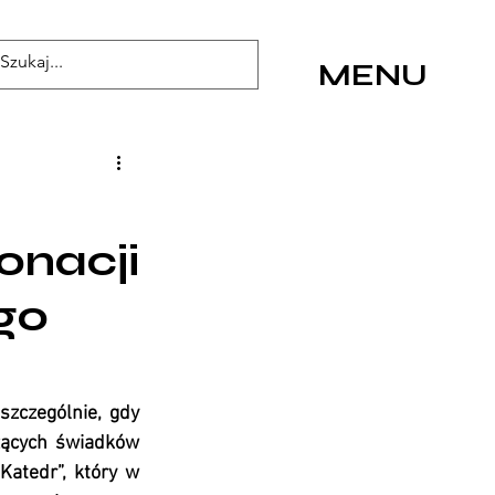
MENU
onacji
go
zczególnie, gdy 
zących świadków 
atedr”, który w 