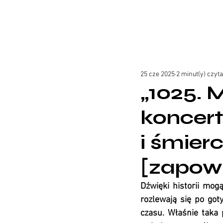
25 cze 2025
2 minut(y) czyt
„1025. 
koncert
i śmier
[zapow
Dźwięki historii mog
rozlewają się po got
czasu. Właśnie taka 